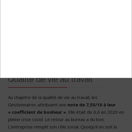
bonne
Qualité de vie au travail
Au chapitre de la qualité de vie au travail, les
Gestionnaires attribuent une
note de 7,55/10 à leur
« coefficient de bonheur »
. Elle était de 6,6 en 2020 en
pleine crise covid. Le retour au bureau a du bon.
L’entreprise remplit son rôle social. Quoiqu’il en soit la