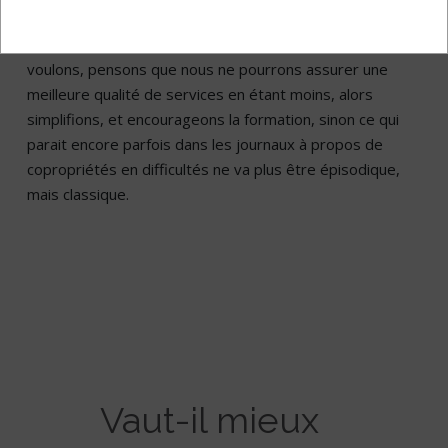
Pensons donc à ce que nous voulons, ou du moins à ce
que nos représentants nous disent penser que nous
voulons, pensons que nous ne pourrons assurer une
meilleure qualité de services en étant moins, alors
simplifions, et encourageons la formation, sinon ce qui
parait encore parfois dans les journaux à propos de
copropriétés en difficultés ne va plus être épisodique,
mais classique.
Vaut-il mieux