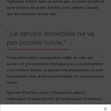
régiments entiers dans un avenir plus ou moins proche là
où le nombre de jeunes formés à nos métiers connait
une décroissance jamais vue.
" Le service immobilier ne va
pas pouvoir suivre."
Petite information, la population vieillit, et celle des
syndics et gestionnaires n’échappe pas à ce phénomène
et le nombre d’actifs va baisser mécaniquement. La voilà
la prochaine crise, le service immobilier ne va pas pouvoir
suivre.
Que fait l’Etat face à cela ? il baisse les aides à
l’alternance et laisse fermer de nombreuses formations,
il crée toujours de nouvelles règlementations qui parfois
×