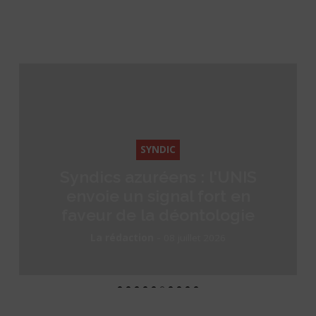
SYNDIC
Syndics azuréens : l'UNIS
envoie un signal fort en
faveur de la déontologie
-
La rédaction
08 juillet 2026