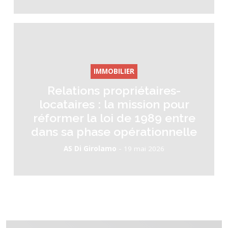
IMMOBILIER
Relations propriétaires-
locataires : la mission pour
réformer la loi de 1989 entre
dans sa phase opérationnelle
-
AS Di Girolamo
19 mai 2026