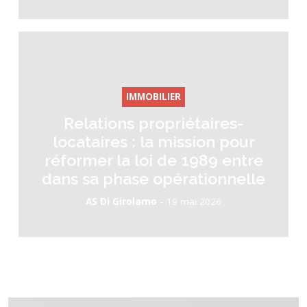
IMMOBILIER
Relations propriétaires-
locataires : la mission pour
réformer la loi de 1989 entre
dans sa phase opérationnelle
-
AS Di Girolamo
19 mai 2026