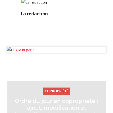
La
La rédaction
rédaction
Diffuseur passionné des
infos de la sphère
immobilière en France et à
l’international.
COPROPRIÉTÉ
Ordre du jour en copropriete :
ajout, modification et